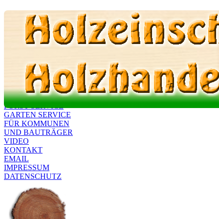
Holz Lein - Brennholz Handel 
TEL 0173 99 87 586
HOLZ LEIN
BRENNHOLZ
FORST SERVICE
GARTEN SERVICE
FÜR KOMMUNEN
UND BAUTRÄGER
VIDEO
KONTAKT
EMAIL
IMPRESSUM
DATENSCHUTZ